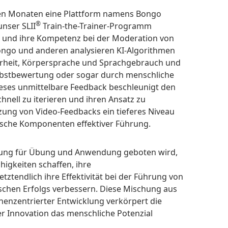
en Monaten eine Plattform namens Bongo
®
unser SLII
Train-the-Trainer-Programm
en und ihre Kompetenz bei der Moderation von
ngo und anderen analysieren KI-Algorithmen
arheit, Körpersprache und Sprachgebrauch und
 Selbstbewertung oder sogar durch menschliche
eses unmittelbare Feedback beschleunigt den
hnell zu iterieren und ihren Ansatz zu
zung von Video-Feedbacks ein tieferes Niveau
tische Komponenten effektiver Führung.
bung für Übung und Anwendung geboten wird,
higkeiten schaffen, ihre
ztendlich ihre Effektivität bei der Führung von
schen Erfolgs verbessern. Diese Mischung aus
nzentrierter Entwicklung verkörpert die
r Innovation das menschliche Potenzial