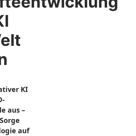
fteentwicklung
KI
elt
n
tiver KI
D-
e aus –
 Sorge
logie auf