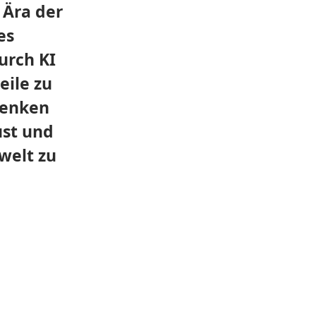
 Ära der
es
urch KI
ile zu
denken
ust und
welt zu