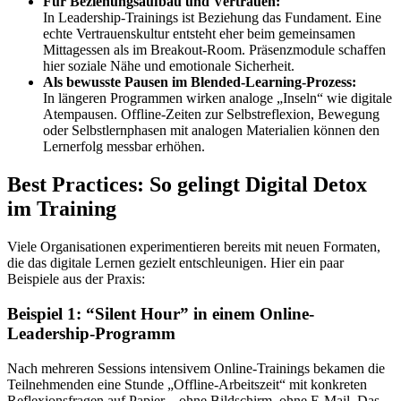
Für Beziehungsaufbau und Vertrauen:
In Leadership-Trainings ist Beziehung das Fundament. Eine
echte Vertrauenskultur entsteht eher beim gemeinsamen
Mittagessen als im Breakout-Room. Präsenzmodule schaffen
hier soziale Nähe und emotionale Sicherheit.
Als bewusste Pausen im Blended-Learning-Prozess:
In längeren Programmen wirken analoge „Inseln“ wie digitale
Atempausen. Offline-Zeiten zur Selbstreflexion, Bewegung
oder Selbstlernphasen mit analogen Materialien können den
Lernerfolg messbar erhöhen.
Best Practices: So gelingt Digital Detox
im Training
Viele Organisationen experimentieren bereits mit neuen Formaten,
die das digitale Lernen gezielt entschleunigen. Hier ein paar
Beispiele aus der Praxis:
Beispiel 1: “Silent Hour” in einem Online-
Leadership-Programm
Nach mehreren Sessions intensivem Online-Trainings bekamen die
Teilnehmenden eine Stunde „Offline-Arbeitszeit“ mit konkreten
Reflexionsfragen auf Papier – ohne Bildschirm, ohne E-Mail. Das